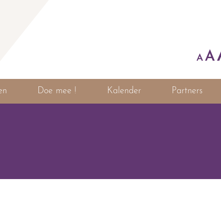
A
A
en
Doe mee !
Kalender
Partners