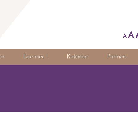
A
A
en
Doe mee !
Kalender
Partners