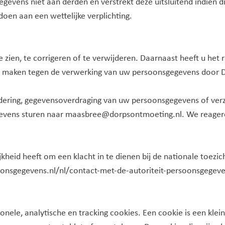
vens niet aan derden en verstrekt deze uitsluitend indien dit
oen aan een wettelijke verplichting.
 zien, te corrigeren of te verwijderen. Daarnaast heeft u he
te maken tegen de verwerking van uw persoonsgegevens door
ijdering, gegevensoverdraging van uw persoonsgegevens of ver
vens sturen naar maasbree@dorpsontmoeting.nl. We reageren
jkheid heeft om een klacht in te dienen bij de nationale toezi
rsoonsgegevens.nl/nl/contact-met-de-autoriteit-persoonsgegev
ele, analytische en tracking cookies. Een cookie is een klein