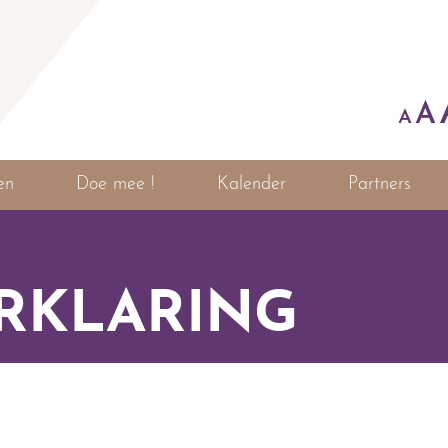
A
A
en
Doe mee !
Kalender
Partners
RKLARING