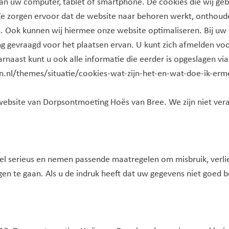
n uw computer, tablet of smartphone. De cookies die wij gebr
e zorgen ervoor dat de website naar behoren werkt, onthoude
. Ook kunnen wij hiermee onze website optimaliseren. Bij uw 
 gevraagd voor het plaatsen ervan. U kunt zich afmelden voo
rnaast kunt u ook alle informatie die eerder is opgeslagen vi
tten.nl/themes/situatie/cookies-wat-zijn-het-en-wat-doe-ik-er
 website van Dorpsontmoeting Hoës van Bree. We zijn niet ver
l serieus en nemen passende maatregelen om misbruik, verl
 te gaan. Als u de indruk heeft dat uw gegevens niet goed beve